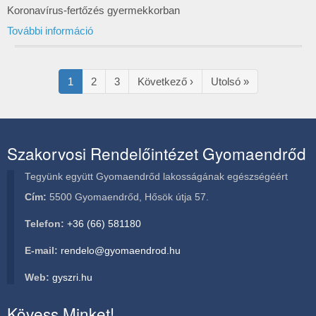
Koronavírus-fertőzés gyermekkorban
További információ
Oldalszámozás
Jelenlegi
1
Oldal
2
Oldal
3
Következő
Következő ›
Utolsó
Utolsó »
oldal
oldal
oldal
Szakorvosi Rendelőintézet Gyomaendrőd
Tegyünk együtt Gyomaendrőd lakosságának egészségéért
Cím:
5500 Gyomaendrőd, Hősök útja 57.
Telefon:
+36 (66) 581180
E-mail:
rendelo@gyomaendrod.hu
Web:
gyszri.hu
Kövess Minket!