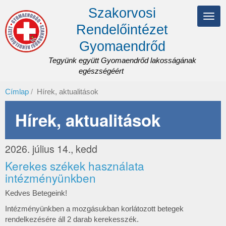
Ugrás
Szakorvosi
a
Navi
tartalomra
Rendelőintézet
átka
Gyomaendrőd
Tegyünk együtt Gyomaendrőd lakosságának
egészségéért
Címlap
Hírek, aktualitások
Hírek, aktualitások
2026. július 14., kedd
Kerekes székek használata
intézményünkben
Kedves Betegeink!
Intézményünkben a mozgásukban korlátozott betegek
rendelkezésére áll 2 darab kerekesszék.