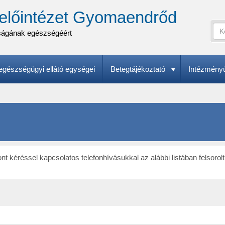
előintézet Gyomaendrőd
Ker
ságának egészségéért
Ke
A
űr
ker
(k
kife
gészségügyi ellátó egységei
Betegtájékoztató
Intézmény
meg
pont kéréssel kapcsolatos telefonhívásukkal az alábbi listában felsor