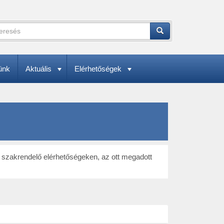
esés
Keresés
resési
lap
esendő
eskeny)
jezések
ünk
Aktuális
Elérhetőségek
adása.
olt szakrendelő elérhetőségeken, az ott megadott