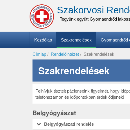
Ugrás
Szakorvosi Rend
a
tartalomra
Tegyünk együtt Gyomaendrőd lakos
Fő
Kezdőlap
Szakrendelések
Gyomaendrőd e
navigáció
Címlap
Rendelőintézet
Szakrendelések
Szakrendelések
Felhívjuk tisztelt pácienseink figyelmét, hogy idő
telefonszámon és időpontokban érdeklődjenek!
Belgyógyászat
Belgyógyászati rendelés