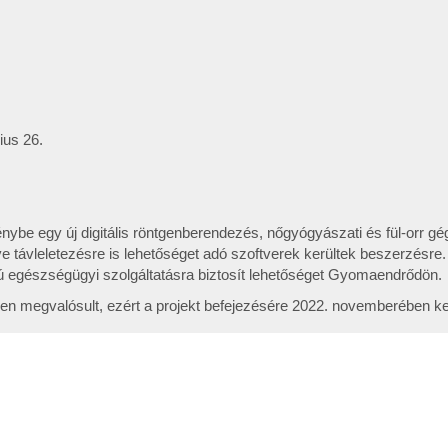
ius 26.
ybe egy új digitális röntgenberendezés, nőgyógyászati és fül-orr gé
 távleletezésre is lehetőséget adó szoftverek kerültek beszerzésre.
lú egészségügyi szolgáltatásra biztosít lehetőséget Gyomaendrődön.
űen megvalósult, ezért a projekt befejezésére 2022. novemberében ker