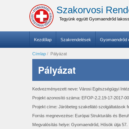
Ugrás
Szakorvosi Rend
a
tartalomra
Tegyünk együtt Gyomaendrőd lakos
Fő
Kezdőlap
Szakrendelések
Gyomaendrőd e
navigáció
Címlap
Pályázat
Pályázat
Kedvezményezett neve: Városi Egészségügyi Int
Projekt azonosító száma: EFOP-2.2.19-17-2017-0
Projekt címe: Járóbeteg szakellátó szolgáltatáso
Forrás megnevezése: Európai Strukturális és Beru
Megvalósítás helye: Gyomaendrőd, Hősök útja 57.