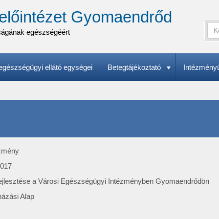
előintézet Gyomaendrőd
Ker
ságának egészségéért
Ke
A
űr
ker
(k
kife
gészségügyi ellátó egységei
Betegtájékoztató
Intézmény
meg
ézmény
0017
k fejlesztése a Városi Egészségügyi Intézményben Gyomaendrődön
házási Alap