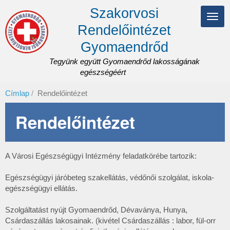
Ugrás
Szakorvosi
a
Navi
tartalomra
Rendelőintézet
átka
Gyomaendrőd
Tegyünk együtt Gyomaendrőd lakosságának
egészségéért
Címlap
Rendelőintézet
Rendelőintézet
A Városi Egészségügyi Intézmény feladatkörébe tartozik:
Egészségügyi járóbeteg szakellátás, védőnői szolgálat, iskola-
egészségügyi ellátás.
Szolgáltatást nyújt Gyomaendrőd, Dévaványa, Hunya,
Csárdaszállás lakosainak. (kivétel Csárdaszállás : labor, fül-orr