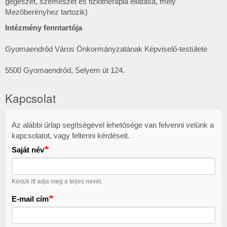
gégészet, szemészet és fiziotherápia ellátása, mely
Mezőberényhez tartozik)
Intézmény fenntartója
Gyomaendrőd Város Önkormányzatának Képviselő-testülete
5500 Gyomaendrőd, Selyem út 124.
Kapcsolat
Az alábbi űrlap segítségével lehetősége van felvenni velünk a
Kapcsolat
kapcsolatot, vagy feltenni kérdéseit.
Saját név
Kérjük itt adja meg a teljes nevét.
E-mail cím