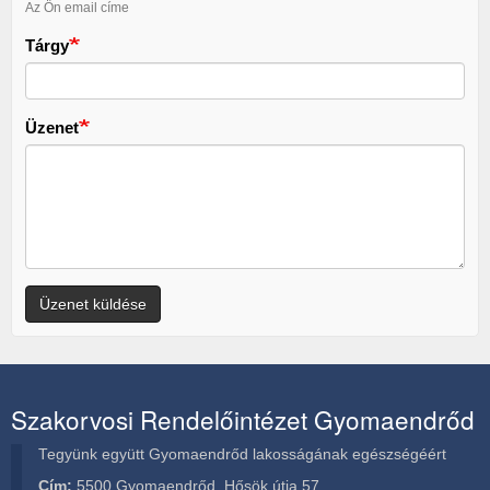
Az Ön email címe
Tárgy
Üzenet
Üzenet küldése
Szakorvosi Rendelőintézet Gyomaendrőd
Tegyünk együtt Gyomaendrőd lakosságának egészségéért
Cím:
5500 Gyomaendrőd, Hősök útja 57.