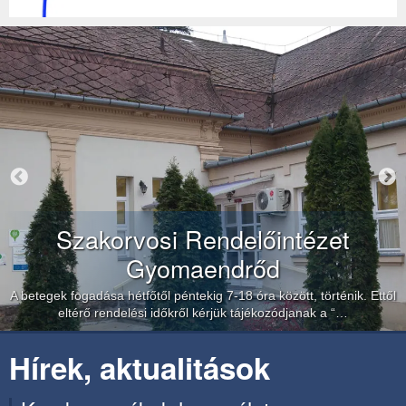
Szakorvosi Rendelőintézet
Gyomaendrőd
A betegek fogadása hétfőtől péntekig 7-18 óra között, történik. Ettől
eltérő rendelési időkről kérjük tájékozódjanak a “…
Hírek, aktualitások