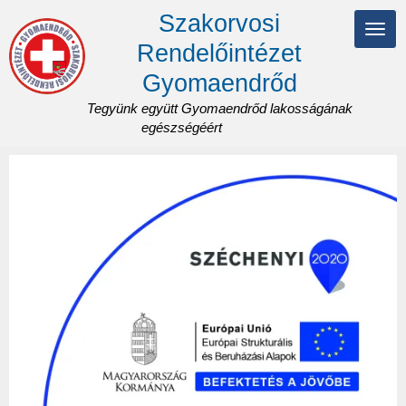
Ugrás
Szakorvosi
a
Navi
tartalomra
Rendelőintézet
átka
Gyomaendrőd
Tegyünk együtt Gyomaendrőd lakosságának
egészségéért