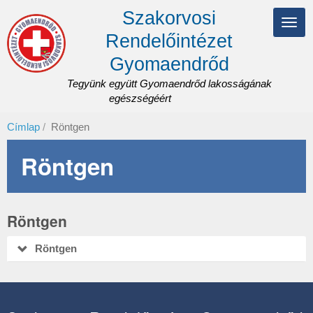
Ugrás
Szakorvosi
a
Navi
tartalomra
Rendelőintézet
átka
Gyomaendrőd
Tegyünk együtt Gyomaendrőd lakosságának
egészségéért
Címlap
Röntgen
Röntgen
Röntgen
Röntgen