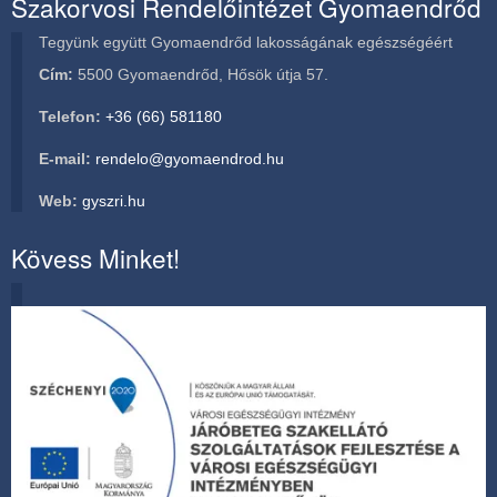
Szakorvosi Rendelőintézet Gyomaendrőd
Tegyünk együtt Gyomaendrőd lakosságának egészségéért
Cím:
5500 Gyomaendrőd, Hősök útja 57.
Telefon:
+36 (66) 581180
E-mail:
rendelo@gyomaendrod.hu
Web:
gyszri.hu
Kövess Minket!