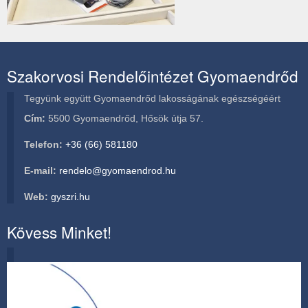
Sikeres
védőnői
eszköz
Szakorvosi Rendelőintézet Gyomaendrőd
pályázat
Tegyünk együtt Gyomaendrőd lakosságának egészségéért
Cím:
5500 Gyomaendrőd, Hősök útja 57.
Telefon:
+36 (66) 581180
E-mail:
rendelo@gyomaendrod.hu
Web:
gyszri.hu
Kövess Minket!