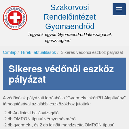
Ugrás
Szakorvosi
a
Navi
tartalomra
Rendelőintézet
átka
Gyomaendrőd
Tegyünk együtt Gyomaendrőd lakosságának
egészségéért
Címlap
Hírek, aktualitások
Sikeres védőnői eszköz pályázat
Sikeres védőnői eszköz
pályázat
A védőnőink pályázati forrásból a "Gyermekeinkért'91 Alapítvány"
támogatásával az alábbi eszközökhöz jutottak:
-2 db Audiotest hallásvizsgáló
-2 db OMRON típusú vérnyomásmérő
-2 db gyermek-, és 2 db felnőtt mandzsetta OMRON típusú