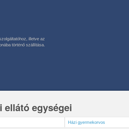
olgáltatóhoz, illetve az
onába történő szállítása.
ellátó egységei
Házi gyermekorvos