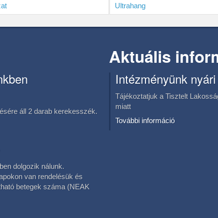
at
Ultrahang
Aktuális info
nkben
Intézményünk nyári
Tájékoztatjuk a Tisztelt Lakoss
miatt
sére áll 2 darab kerekesszék.
További információ
en dolgozik nálunk.
napokon van rendelésük és
látható betegek száma (NEAK