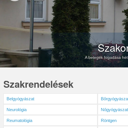
Szako
A betegek fogadása hétfő
Szakrendelések
Belgyógyászat
Bőrgyógyásza
Neurológia
Nőgyógyásza
Reumatológia
Röntgen