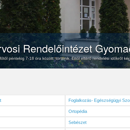
rvosi Rendelőintézet Gyoma
től péntekig 7-18 óra között, történik. Ettől eltérő rendelési időkről k
t
Foglalkozás- Egészségügyi Szol
t
Ortopédia
Sebészet