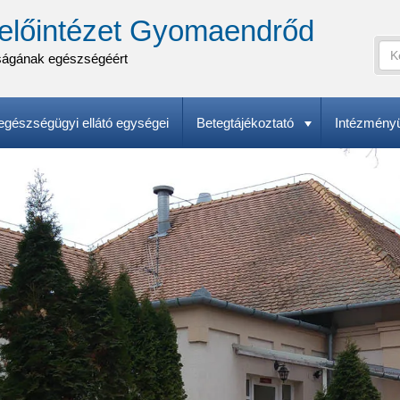
előintézet Gyomaendrőd
Ker
ságának egészségéért
Ke
A
űr
ker
(k
kife
gészségügyi ellátó egységei
Betegtájékoztató
Intézmény
meg