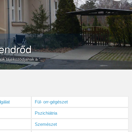
endrőd
érjük tájékozódjanak a “…
gálat
Fül- orr-gégészet
Pszichiátria
Szemészet