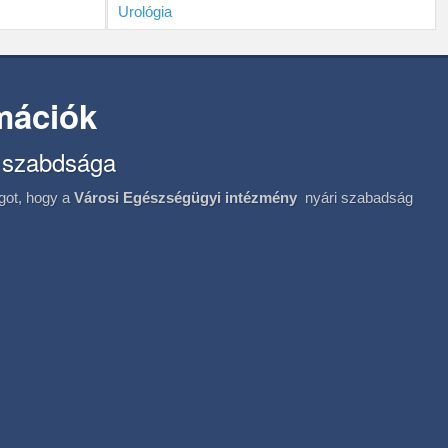
Urológia
rmációk
 szabdsága
ágot, hogy a
Városi Egészségügyi intézmény
nyári szabadság