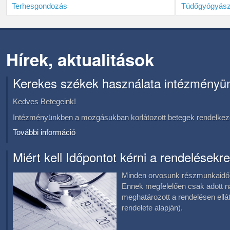
Terhesgondozás
Tüdőgyógyász
Hírek, aktualitások
Kerekes székek használata intézményü
Kedves Betegeink!
Intézményünkben a mozgásukban korlátozott betegek rendelkezé
További információ
Miért kell Időpontot kérni a rendelésekre
Minden orvosunk részmunkaidőb
Ennek megfelelően csak adott 
meghatározott a rendelésen el
rendelete alapján).