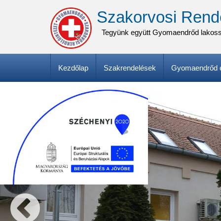
Ugrás
Szakorvosi Rend
a
tartalomra
Tegyünk együtt Gyomaendrőd lakos
Fő
Kezdőlap
Szakrendelések
Gyomaendrőd e
navigáció