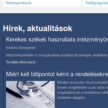
Terhesgondozás
Tüdőgyógyász
Hírek, aktualitások
Kerekes székek használata intézményü
Kedves Betegeink!
Intézményünkben a mozgásukban korlátozott betegek rendelkezé
További információ
Miért kell Időpontot kérni a rendelésekre
Minden orvosunk részmunkaidőb
Ennek megfelelően csak adott 
meghatározott a rendelésen el
rendelete alapján).