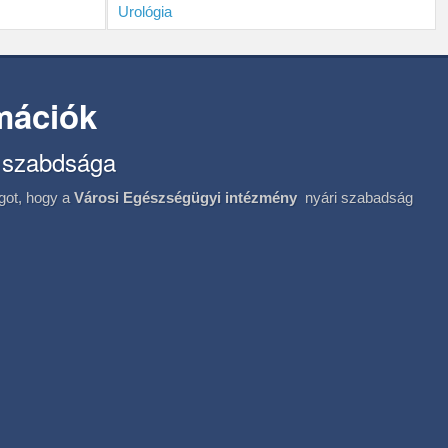
Urológia
rmációk
 szabdsága
ágot, hogy a
Városi Egészségügyi intézmény
nyári szabadság