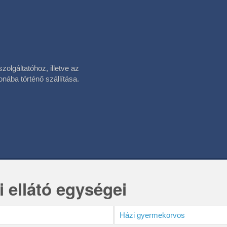
olgáltatóhoz, illetve az
onába történő szállítása.
ellátó egységei
Házi gyermekorvos