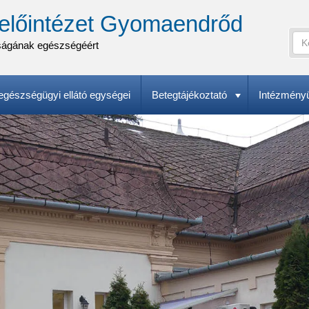
előintézet Gyomaendrőd
Ker
ságának egészségéért
Ke
A
űr
ker
(k
kife
gészségügyi ellátó egységei
Betegtájékoztató
Intézmény
meg