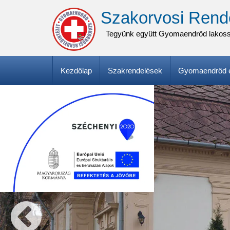
Ugrás
Szakorvosi Rend
a
tartalomra
Tegyünk együtt Gyomaendrőd lakos
Fő
Kezdőlap
Szakrendelések
Gyomaendrőd e
navigáció