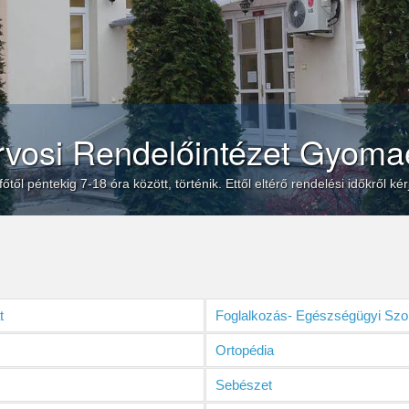
rvosi Rendelőintézet Gyoma
től péntekig 7-18 óra között, történik. Ettől eltérő rendelési időkről k
t
Foglalkozás- Egészségügyi Szol
t
Ortopédia
Sebészet