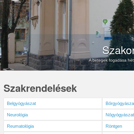
Szako
A betegek fogadása hétfő
Szakrendelések
Belgyógyászat
Bőrgyógyásza
Neurológia
Nőgyógyásza
Reumatológia
Röntgen