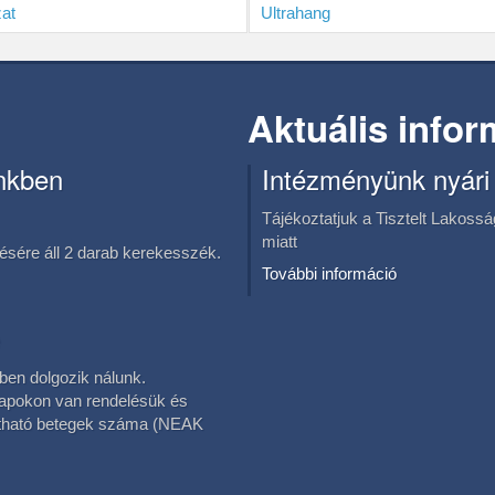
at
Ultrahang
Aktuális info
nkben
Intézményünk nyári
Tájékoztatjuk a Tisztelt Lakoss
miatt
sére áll 2 darab kerekesszék.
További információ
en dolgozik nálunk.
napokon van rendelésük és
látható betegek száma (NEAK